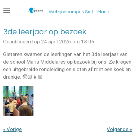
Ga
Welzijnscampus Sint - Maria
direct
naar
de
3de leerjaar op bezoek
hoofdinhoud
Gepubliceerd op 24 april 2026 om 18:06
Gisteren kwamen de leerlingen van het 3de leerjaar van
de school Maria Middelares op bezoek bij ons. Ze kregen
een uitgebreide rondleiding en sloten af met een koek en
drankje. 🧒🏻👧🏼
«
Vorige
Volgende
»