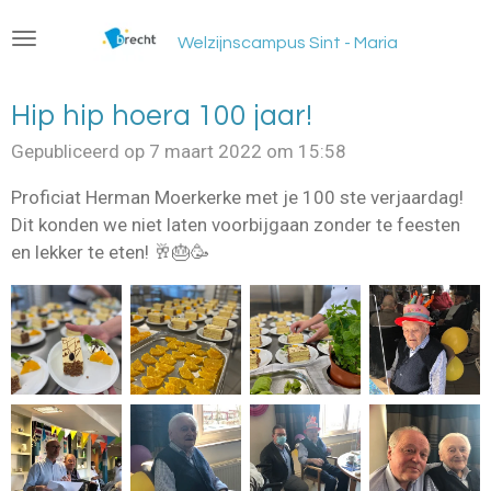
Ga
Welzijnscampus Sint - Maria
direct
naar
de
Hip hip hoera 100 jaar!
hoofdinhoud
Gepubliceerd op 7 maart 2022 om 15:58
Proficiat Herman Moerkerke met je 100 ste verjaardag!
Dit konden we niet laten voorbijgaan zonder te feesten
en lekker te eten! 🥂🎂🥳