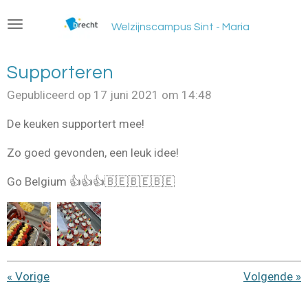
Ga
Welzijnscampus Sint - Maria
direct
naar
de
Supporteren
hoofdinhoud
Gepubliceerd op 17 juni 2021 om 14:48
De keuken supportert mee!
Zo goed gevonden, een leuk idee!
Go Belgium 👍👍👍🇧🇪🇧🇪🇧🇪
«
Vorige
Volgende
»