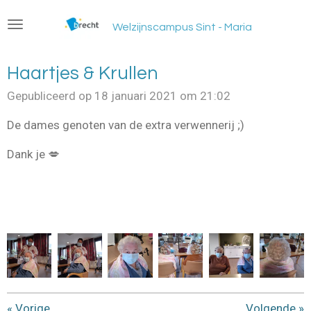
Ga
Welzijnscampus Sint - Maria
direct
naar
de
Haartjes & Krullen
hoofdinhoud
Gepubliceerd op 18 januari 2021 om 21:02
De dames genoten van de extra verwennerij ;)
Dank je 💋
«
Vorige
Volgende
»