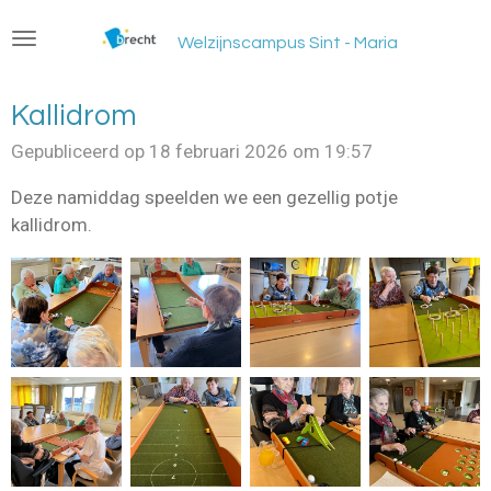
Ga
Welzijnscampus Sint - Maria
direct
naar
de
Kallidrom
hoofdinhoud
Gepubliceerd op 18 februari 2026 om 19:57
Deze namiddag speelden we een gezellig potje
kallidrom.