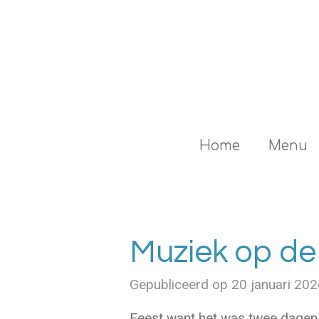
Ga
direct
naar
de
hoofdinhoud
Home
Menu
Muziek op d
Gepubliceerd op 20 januari 20
Feest want het was twee dagen