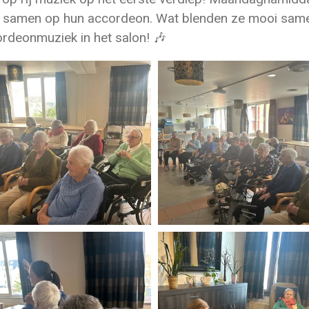
den samen op hun accordeon. Wat blenden ze mooi sa
ordeonmuziek in het salon! 🎶