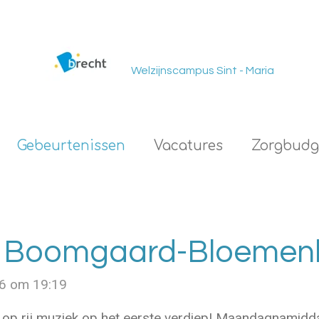
Welzijnscampus Sint - Maria
Gebeurtenissen
Vacatures
Zorgbudg
e Boomgaard-Bloemenh
26 om 19:19
 op rij muziek op het eerste verdiep! Maandagnami