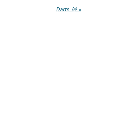
Darts 🎯
»