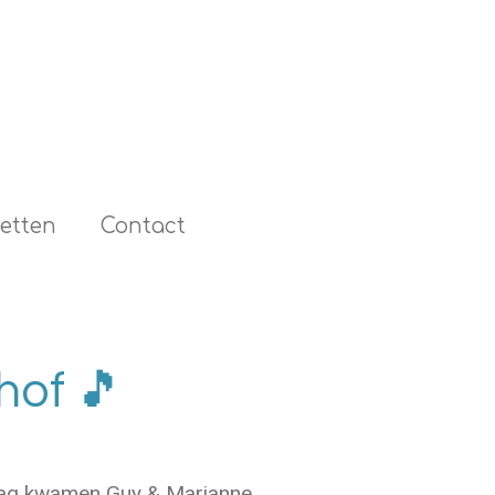
etten
Contact
of 🎵
ddag kwamen Guy & Marianne