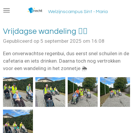
Ga
Welzijnscampus Sint - Maria
direct
naar
de
Vrijdagse wandeling 🚶‍♀️
hoofdinhoud
Gepubliceerd op 5 september 2025 om 16:08
Een onverwachtse regenbui, dus eerst snel schuilen in de
cafetaria en iets drinken. Daarna toch nog vertrokken
voor een wandeling in het zonnetje 🌦️