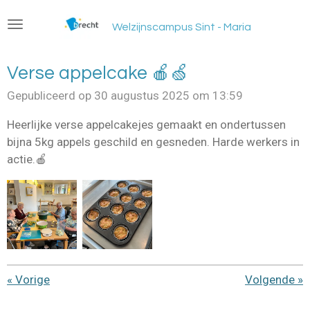
Ga
Welzijnscampus Sint - Maria
direct
naar
de
Verse appelcake 🍎🍏
hoofdinhoud
Gepubliceerd op 30 augustus 2025 om 13:59
Heerlijke verse appelcakejes gemaakt en ondertussen
bijna 5kg appels geschild en gesneden. Harde werkers in
actie.🍎
«
Vorige
Volgende
»