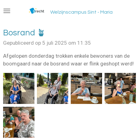
Ga
Welzijnscampus Sint - Maria
direct
naar
de
Bosrand 🪴
hoofdinhoud
Gepubliceerd op 5 juli 2025 om 11:35
Afgelopen donderdag trokken enkele bewoners van de
boomgaard naar de bosrand waar er flink geshopt werd!