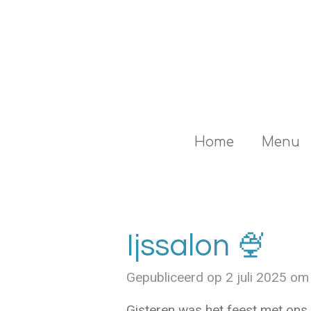
Ga
direct
naar
de
hoofdinhoud
Home
Menu
Ijssalon 🍨
Gepubliceerd op 2 juli 2025 om
Gisteren was het feest met ons 