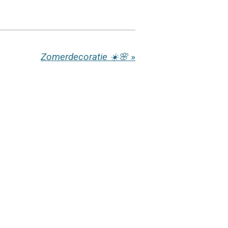
Zomerdecoratie ☀️🌸
»