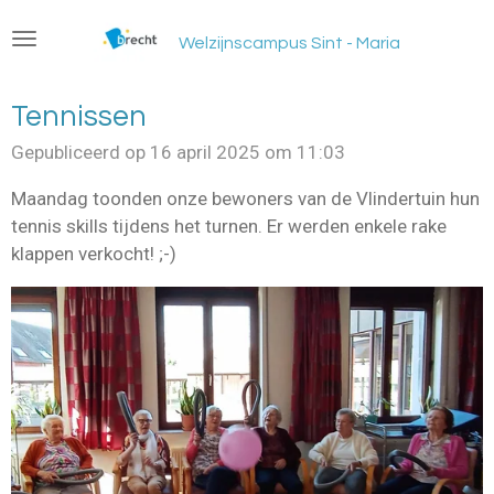
Ga
Welzijnscampus Sint - Maria
direct
naar
de
Tennissen
hoofdinhoud
Gepubliceerd op 16 april 2025 om 11:03
Maandag toonden onze bewoners van de Vlindertuin hun
tennis skills tijdens het turnen. Er werden enkele rake
klappen verkocht! ;-)