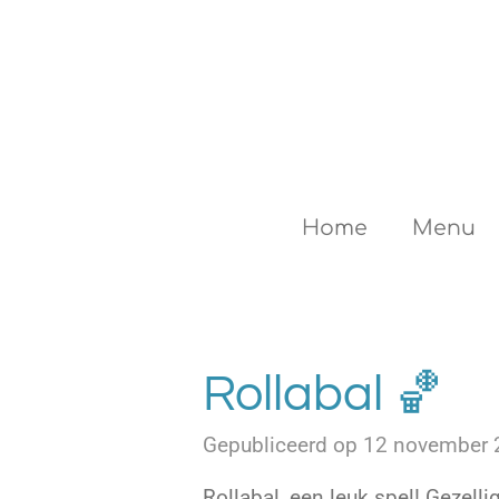
Ga
direct
naar
de
hoofdinhoud
Home
Menu
Rollabal 🏀
Gepubliceerd op 12 november
Rollabal, een leuk spel! Gezel