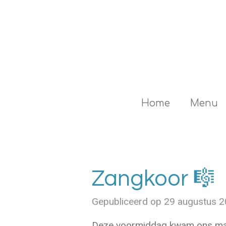
Ga
direct
naar
de
hoofdinhoud
Home
Menu
Zangkoor 🎼
Gepubliceerd op 29 augustus 
Deze voormiddag kwam ons maa