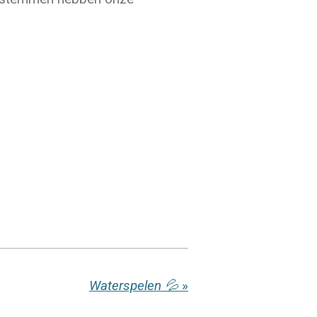
Waterspelen 💦
»