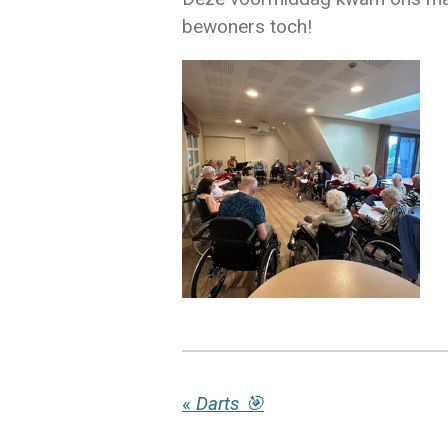
bewoners toch!
«
Darts 🎯