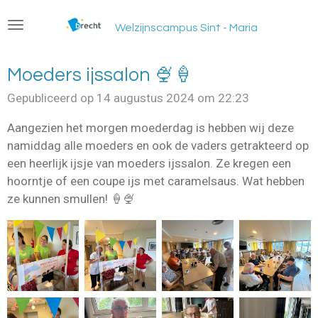
Ga
Welzijnscampus Sint - Maria
direct
naar
de
Moeders ijssalon 🍨🍦
hoofdinhoud
Gepubliceerd op 14 augustus 2024 om 22:23
Aangezien het morgen moederdag is hebben wij deze
namiddag alle moeders en ook de vaders getrakteerd op
een heerlijk ijsje van moeders ijssalon. Ze kregen een
hoorntje of een coupe ijs met caramelsaus. Wat hebben
ze kunnen smullen! 🍦🍨