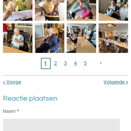
1
2
3
4
5
«
Vorige
Volgende
»
Reactie plaatsen
Naam *