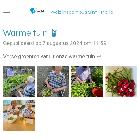
Ga
Welzijnscampus Sint - Maria
direct
naar
de
Warme tuin 🪴
hoofdinhoud
Gepubliceerd op 7 augustus 2024 om 11:59
Verse groenten vanuit onze warme tuin 🫛