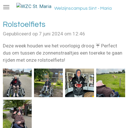
Ga
Welzijnscampus Sint - Maria
direct
naar
Rolstoelfiets
de
Gepubliceerd op 7 juni 2024 om 12:46
hoofdinhoud
Deze week houden we het voorlopig droog ☔️ Perfect
dus om tussen de zonnenstraaltjes een toereke te gaan
rijden met onze rolstoelfiets!