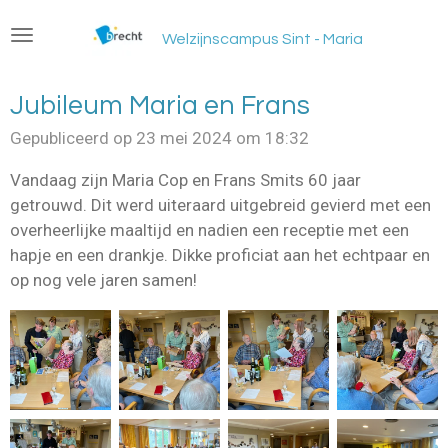
Ga
Welzijnscampus Sint - Maria
direct
naar
de
Jubileum Maria en Frans
hoofdinhoud
Gepubliceerd op 23 mei 2024 om 18:32
Vandaag zijn Maria Cop en Frans Smits 60 jaar
getrouwd. Dit werd uiteraard uitgebreid gevierd met een
overheerlijke maaltijd en nadien een receptie met een
hapje en een drankje. Dikke proficiat aan het echtpaar en
op nog vele jaren samen!