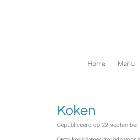
Ga
direct
naar
de
hoofdinhoud
Home
Menu
Koken
Gepubliceerd op 22 september
Onze kookdames zorgde voor ee