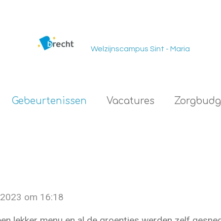
Welzijnscampus Sint - Maria
Gebeurtenissen
Vacatures
Zorgbudg
 2023 om 16:18
n lekker menu en al de groentjes werden zelf gesne