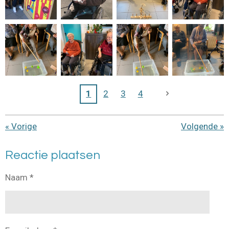
1
2
3
4
«
Vorige
Volgende
»
Reactie plaatsen
Naam *