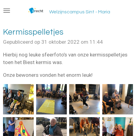
Ga
Welzijnscampus Sint - Maria
direct
naar
de
Kermisspelletjes
hoofdinhoud
Gepubliceerd op 31 oktober 2022 om 11:44
Hierbij nog leuke sfeerfoto’s van onze kermisspelletjes
toen het Biest kermis was.
Onze bewoners vonden het enorm leuk!