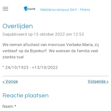
Ga
Welzijnscampus Sint - Maria
direct
naar
de
Overlijden
hoofdinhoud
Gepubliceerd op 15 oktober 2022 om 12:53
We nemen afscheid van mevrouw Verbeke Maria, zij
verbleef op de Bijenkorf. We wensen de familie veel
sterkte toe!
° 24/10/1923 - +13/10/2022
«
Vorige
Volgende
»
Reactie plaatsen
Naam *